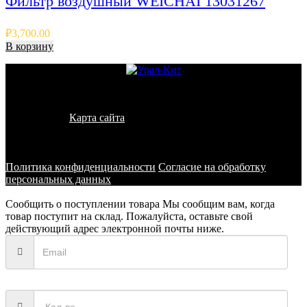
Фильтр воздушный WEICHAI 13031267
₽
3,700.00
В корзину
© 2011 - 2026 - УралКит. Запчасти для погрузчиков и
спецтехники
Карта сайта
Информация на сайте носит исключительно
информационный характер и не является публичной офертой,
определяемой положениями ст. 437 ГК РФ
Политика конфиденциальности
Согласие на обработку
персональных данных
Сообщить о поступлении товара
Мы сообщим вам, когда
товар поступит на склад. Пожалуйста, оставьте свой
действующий адрес электронной почты ниже.