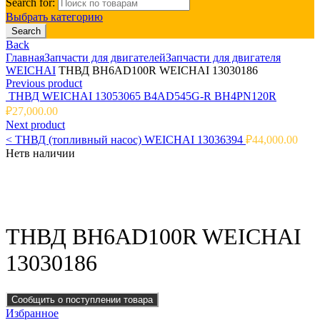
Search for:
Выбрать категорию
Search
Back
Главная
Запчасти для двигателей
Запчасти для двигателя
WEICHAI
ТНВД BH6AD100R WEICHAI 13030186
Previous product
ТНВД WEICHAI 13053065 B4AD545G-R BH4PN120R
₽
27,000.00
Next product
<
ТНВД (топливный насос) WEICHAI 13036394
₽
44,000.00
Нет
в наличии
Click to enlarge
ТНВД BH6AD100R WEICHAI
13030186
Сообщить о поступлении товара
Избранное