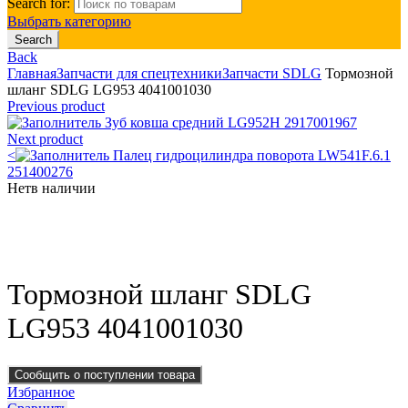
Search for:
Выбрать категорию
Search
Back
Главная
Запчасти для спецтехники
Запчасти SDLG
Тормозной
шланг SDLG LG953 4041001030
Previous product
Зуб ковша средний LG952H 2917001967
Next product
<
Палец гидроцилиндра поворота LW541F.6.1
251400276
Нет
в наличии
Click to enlarge
Тормозной шланг SDLG
LG953 4041001030
Сообщить о поступлении товара
Избранное