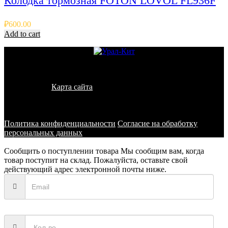
Колодка тормозная FOTON LOVOL FL936F
₽
600.00
Add to cart
© 2011 - 2026 - УралКит. Запчасти для погрузчиков и
спецтехники
Карта сайта
Информация на сайте носит исключительно
информационный характер и не является публичной офертой,
определяемой положениями ст. 437 ГК РФ
Политика конфиденциальности
Согласие на обработку
персональных данных
Сообщить о поступлении товара
Мы сообщим вам, когда
товар поступит на склад. Пожалуйста, оставьте свой
действующий адрес электронной почты ниже.