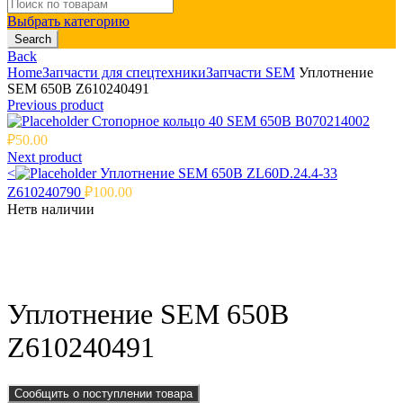
Search
for:
Выбрать категорию
Search
Back
Home
Запчасти для спецтехники
Запчасти SEM
Уплотнение
SEM 650B Z610240491
Previous product
Стопорное кольцо 40 SEM 650B B070214002
₽
50.00
Next product
<
Уплотнение SEM 650B ZL60D.24.4-33
Z610240790
₽
100.00
Нет
в наличии
Click to enlarge
Уплотнение SEM 650B
Z610240491
Сообщить о поступлении товара