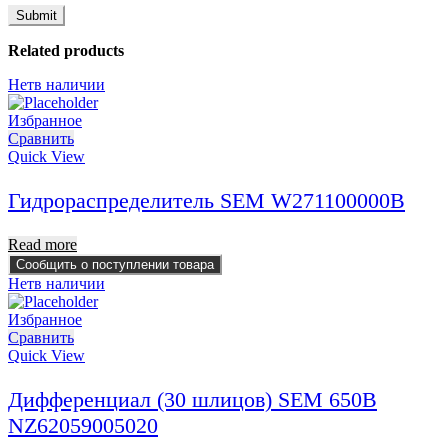
Related products
Нет
в наличии
Избранное
Сравнить
Quick View
Гидрораспределитель SEM W271100000B
Read more
Сообщить о поступлении товара
Нет
в наличии
Избранное
Сравнить
Quick View
Дифференциал (30 шлицов) SEM 650B
NZ62059005020