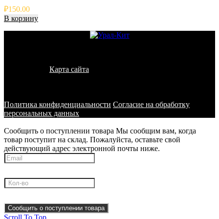
₽
150.00
В корзину
© 2011 - 2026 - УралКит. Запчасти для погрузчиков и
спецтехники
Карта сайта
Информация на сайте носит исключительно
информационный характер и не является публичной офертой,
определяемой положениями ст. 437 ГК РФ
Политика конфиденциальности
Согласие на обработку
персональных данных
Сообщить о поступлении товара
Мы сообщим вам, когда
товар поступит на склад. Пожалуйста, оставьте свой
действующий адрес электронной почты ниже.
Сообщить о поступлении товара
Scroll To Top