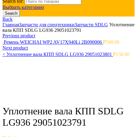
Search for:
Выбрать категорию
Search
Back
Главная
Запчасти для спецтехники
Запчасти SDLG
Уплотнение
вала КПП SDLG LG936 29051023791
Previous product
Ремень WEICHAI WP2 AV17X940Li 2B090006
₽
500.00
Next product
<
Уплотнение вала КПП SDLG LG936 29051023801
₽
150.00
Click to enlarge
Уплотнение вала КПП SDLG
LG936 29051023791