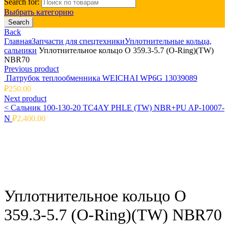
Search for:
Выбрать категорию
Search
Back
Главная
Запчасти для спецтехники
Уплотнительные кольца,
сальники
Уплотнительное кольцо O 359.3-5.7 (O-Ring)(TW)
NBR70
Previous product
Патрубок теплообменника WEICHAI WP6G 13039089
₽
250.00
Next product
<
Сальник 100-130-20 TC4AY PHLE (TW) NBR+PU AP-10007-
N
₽
2,400.00
Click to enlarge
Уплотнительное кольцо O
359.3-5.7 (O-Ring)(TW) NBR70