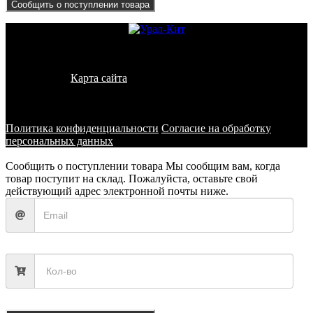
Сообщить о поступлении товара
© 2011 - 2026 - УралКит. Запчасти для погрузчиков и
спецтехники
Карта сайта
Информация на сайте носит исключительно
информационный характер и не является публичной офертой,
определяемой положениями ст. 437 ГК РФ
Политика конфиденциальности
Согласие на обработку
персональных данных
Сообщить о поступлении товара
Мы сообщим вам, когда
товар поступит на склад. Пожалуйста, оставьте свой
действующий адрес электронной почты ниже.