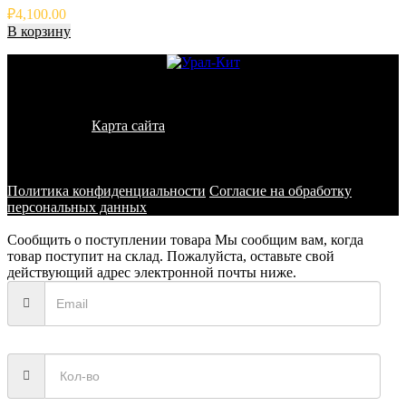
₽
4,100.00
В корзину
© 2011 - 2026 - УралКит. Запчасти для погрузчиков и
спецтехники
Карта сайта
Информация на сайте носит исключительно
информационный характер и не является публичной офертой,
определяемой положениями ст. 437 ГК РФ
Политика конфиденциальности
Согласие на обработку
персональных данных
Сообщить о поступлении товара
Мы сообщим вам, когда
товар поступит на склад. Пожалуйста, оставьте свой
действующий адрес электронной почты ниже.