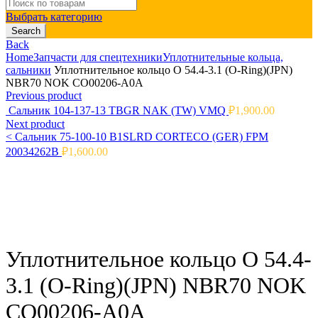
Search
for:
Выбрать категорию
Search
Back
Home
Запчасти для спецтехники
Уплотнительные кольца,
сальники
Уплотнительное кольцо O 54.4-3.1 (O-Ring)(JPN)
NBR70 NOK CO00206-A0A
Previous product
Сальник 104-137-13 TBGR NAK (TW) VMQ
₽
1,900.00
Next product
<
Сальник 75-100-10 B1SLRD CORTECO (GER) FPM
20034262B
₽
1,600.00
Click to enlarge
Уплотнительное кольцо O 54.4-
3.1 (O-Ring)(JPN) NBR70 NOK
CO00206-A0A