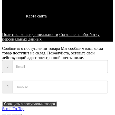
© 2011 - 2026 - УралКит. Запчасти для погрузчиков и
спецтехники
Карта сайта
Информация на сайте носит исключительно
информационный характер и не является публичной офертой,
определяемой положениями ст. 437 ГК РФ
Политика конфиденциальности
Согласие на обработку
персональных данных
Сообщить о поступлении товара
Мы сообщим вам, когда
товар поступит на склад. Пожалуйста, оставьте свой
действующий адрес электронной почты ниже.
Сообщить о поступлении товара
Scroll To Top