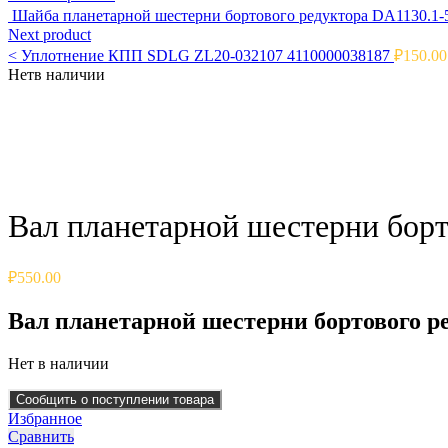
Шайба планетарной шестерни бортового редуктора DA1130.1-
Next product
<
Уплотнение КПП SDLG ZL20-032107 4110000038187
₽
150.00
Нет
в наличии
Click to enlarge
Вал планетарной шестерни борт
₽
550.00
Вал планетарной шестерни бортового ре
Нет в наличии
Сообщить о поступлении товара
Избранное
Сравнить