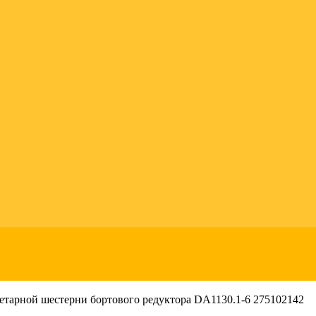
етарной шестерни бортового редуктора DA1130.1-6 275102142