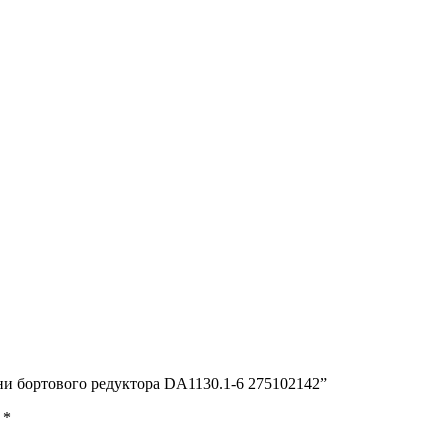
ни бортового редуктора DA1130.1-6 275102142”
ы
*