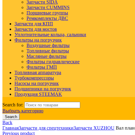
Запчасти SIDA
Запчасти CUMMINS
Поршневые группы
Ремкомплекты ДВС
Запчасти для КПП
Запчасти для мостов
Уплотнительные кольца, сальники
Фильтры на погрузчик
Воздушные фильтры
Топливные фильтры
Масляные фильтры
Фильтры гидравлические
Фильтры ГМП
Топливная аппаратура
Турбокомпрессоры
Насосы на погрузчик
Подшипники на погрузчик
Продукция STEEMAK
Search for:
Выбрать категорию
Search
Back
Главная
Запчасти для спецтехники
Запчасти XUZHOU
Вал план
Previous product