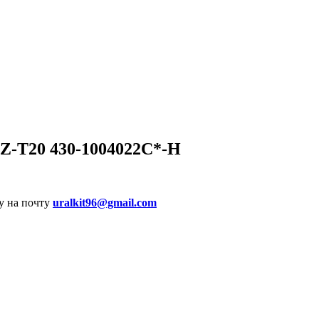
-T20 430-1004022C*-H
у на почту
uralkit96@gmail.com