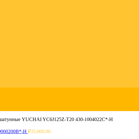
атунные YUCHAI YC6J125Z-T20 430-1004022C*-H
-9000200B*-H
₽
35,000.00