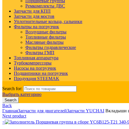
Поршневые группы
Ремкомплекты ДВС
Запчасти для КПП
Запчасти для мостов
Уплотнительные кольца, сальники
Фильтры на погрузчик
Воздушные фильтры
Топливные фильтры
Масляные фильтры
Фильтры гидравлические
Фильтры ГМП
Топливная аппаратура
Турбокомпрессоры
Насосы на погрузчик
Подшипники на погрузчик
Продукция STEEMAK
Search for:
Выбрать категорию
Search
Back
Главная
Запчасти для двигателей
Запчасти YUCHAI
Вкладыши ш
Next product
<
Поршневая группа в сборе YC6B125-T21 340