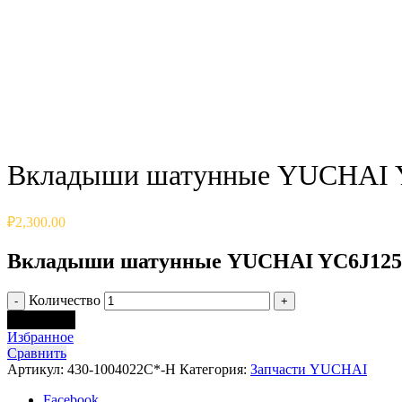
Click to enlarge
Вкладыши шатунные YUCHAI Y
₽
2,300.00
Вкладыши шатунные YUCHAI YC6J125Z
Количество
В корзину
Избранное
Сравнить
Артикул:
430-1004022C*-H
Категория:
Запчасти YUCHAI
Facebook