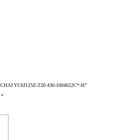
YUCHAI YC6J125Z-T20 430-1004022C*-H”
ы
*