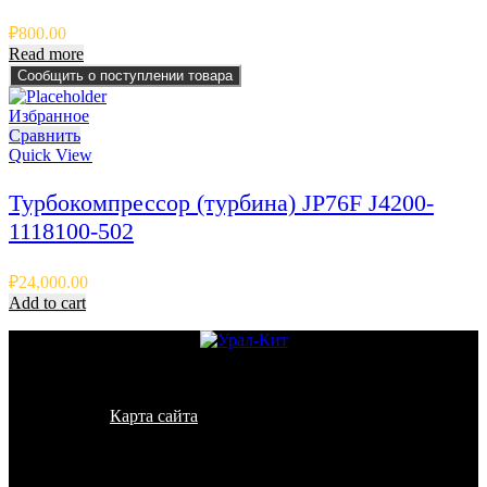
₽
800.00
Read more
Сообщить о поступлении товара
Избранное
Сравнить
Quick View
Турбокомпрессор (турбина) JP76F J4200-
1118100-502
₽
24,000.00
Add to cart
© 2011 - 2026 - УралКит. Запчасти для погрузчиков и
спецтехники
Карта сайта
Информация на сайте носит исключительно
информационный характер и не является публичной офертой,
определяемой положениями ст. 437 ГК РФ