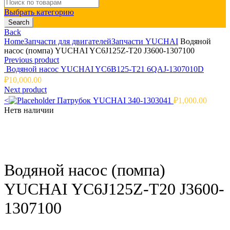
Search
for:
Выбрать категорию
Search
Back
Home
Запчасти для двигателей
Запчасти YUCHAI
Водяной
насос (помпа) YUCHAI YC6J125Z-T20 J3600-1307100
Previous product
Водяной насос YUCHAI YC6B125-T21 6QAJ-1307010D
₽
10,000.00
Next product
<
Патрубок YUCHAI 340-1303041
₽
1,000.00
Нет
в наличии
Click to enlarge
Водяной насос (помпа)
YUCHAI YC6J125Z-T20 J3600-
1307100