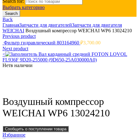
Search for:
Выбрать категорию
Search
Back
Главная
Запчасти для двигателей
Запчасти для двигателя
WEICHAI
Воздушный компрессор WEICHAI WP6 13024210
Previous product
Фильтр гидравлический 803164960
₽
3,700.00
Next product
<
Вал карданный средний FOTON LOVOL
FL936F 9D20-255000 (9D650-25A030000A0)
Нет
в наличии
Click to enlarge
Воздушный компрессор
WEICHAI WP6 13024210
Сообщить о поступлении товара
Избранное