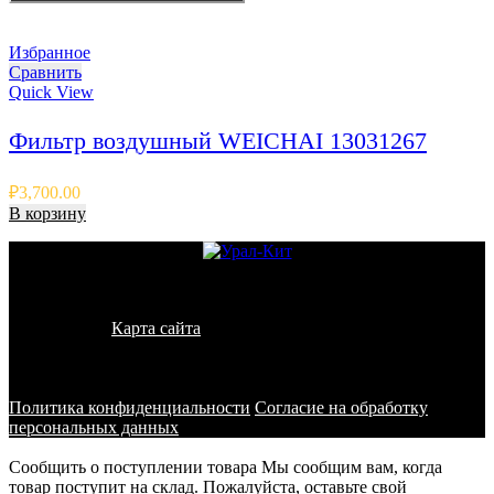
Избранное
Сравнить
Quick View
Фильтр воздушный WEICHAI 13031267
₽
3,700.00
В корзину
© 2011 - 2026 - УралКит. Запчасти для погрузчиков и
спецтехники
Карта сайта
Информация на сайте носит исключительно
информационный характер и не является публичной офертой,
определяемой положениями ст. 437 ГК РФ
Политика конфиденциальности
Согласие на обработку
персональных данных
Сообщить о поступлении товара
Мы сообщим вам, когда
товар поступит на склад. Пожалуйста, оставьте свой