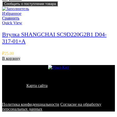
Сообщить о поступлении товара
Избранное
Сравнить
Quick View
Втулка SHANGCHAI SC9D220G2B1 D04-
317-01+A
₽
25.00
В корзину
© 2011 - 2026 - УралКит. Запчасти для погрузчиков и
спецтехники
Карта сайта
Информация на сайте носит исключительно
информационный характер и не является публичной офертой,
определяемой положениями ст. 437 ГК РФ
Политика конфиденциальности
Согласие на обработку
персональных данных