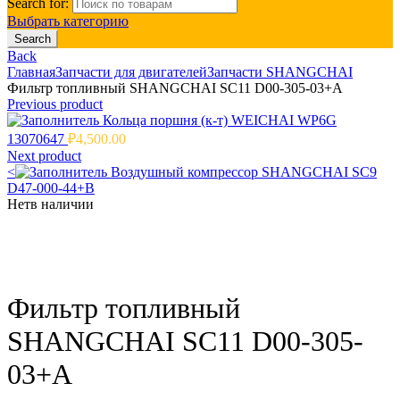
Search for:
Выбрать категорию
Search
Back
Главная
Запчасти для двигателей
Запчасти SHANGCHAI
Фильтр топливный SHANGCHAI SC11 D00-305-03+A
Previous product
Кольца поршня (к-т) WEICHAI WP6G
13070647
₽
4,500.00
Next product
<
Воздушный компрессор SHANGCHAI SC9
D47-000-44+B
Нет
в наличии
Click to enlarge
Фильтр топливный
SHANGCHAI SC11 D00-305-
03+A