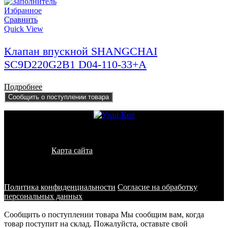
Избранное
Сравнить
Quick View
Клапан впускной SHANGCHAI
SC9D220G2B1 D04-110-33+A
Подробнее
Сообщить о поступлении товара
© 2011 - 2026 - УралКит. Запчасти для погрузчиков и
спецтехники
Карта сайта
Информация на сайте носит исключительно
информационный характер и не является публичной офертой,
определяемой положениями ст. 437 ГК РФ
Политика конфиденциальности
Согласие на обработку
персональных данных
Сообщить о поступлении товара
Мы сообщим вам, когда
товар поступит на склад. Пожалуйста, оставьте свой