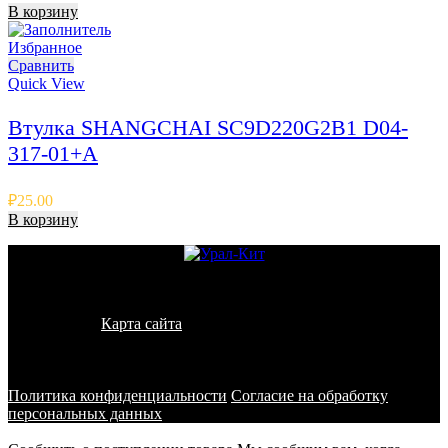
В корзину
Избранное
Сравнить
Quick View
Втулка SHANGCHAI SC9D220G2B1 D04-
317-01+A
₽
25.00
В корзину
© 2011 - 2026 - УралКит. Запчасти для погрузчиков и
спецтехники
Карта сайта
Информация на сайте носит исключительно
информационный характер и не является публичной офертой,
определяемой положениями ст. 437 ГК РФ
Политика конфиденциальности
Согласие на обработку
персональных данных