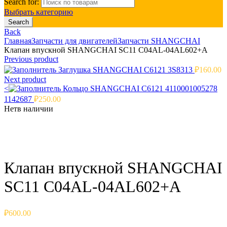
Search for:
Выбрать категорию
Search
Back
Главная
Запчасти для двигателей
Запчасти SHANGCHAI
Клапан впускной SHANGCHAI SC11 C04AL-04AL602+A
Previous product
Заглушка SHANGCHAI C6121 3S8313
₽
160.00
Next product
<
Кольцо SHANGCHAI C6121 4110001005278
1142687
₽
250.00
Нет
в наличии
Click to enlarge
Клапан впускной SHANGCHAI
SC11 C04AL-04AL602+A
₽
600.00