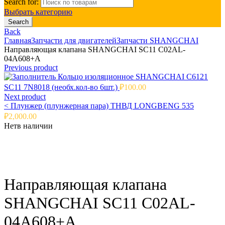
Search for:
Выбрать категорию
Search
Back
Главная
Запчасти для двигателей
Запчасти SHANGCHAI
Направляющая клапана SHANGCHAI SC11 C02AL-
04A608+A
Previous product
Кольцо изоляционное SHANGCHAI C6121
SC11 7N8018 (необх.кол-во 6шт.)
₽
100.00
Next product
<
Плунжер (плунжерная пара) ТНВД LONGBENG 535
₽
2,000.00
Нет
в наличии
Click to enlarge
Направляющая клапана
SHANGCHAI SC11 C02AL-
04A608+A