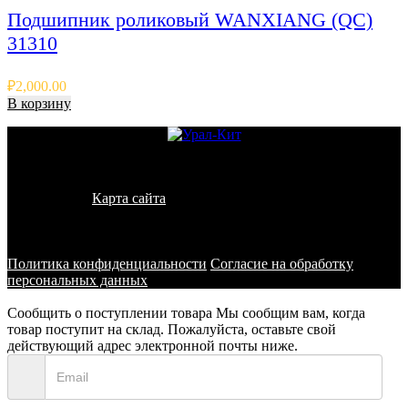
Подшипник роликовый WANXIANG (QC)
31310
₽
2,000.00
В корзину
© 2011 - 2026 - УралКит. Запчасти для погрузчиков и
спецтехники
Карта сайта
Информация на сайте носит исключительно
информационный характер и не является публичной офертой,
определяемой положениями ст. 437 ГК РФ
Политика конфиденциальности
Согласие на обработку
персональных данных
Сообщить о поступлении товара
Мы сообщим вам, когда
товар поступит на склад. Пожалуйста, оставьте свой
действующий адрес электронной почты ниже.