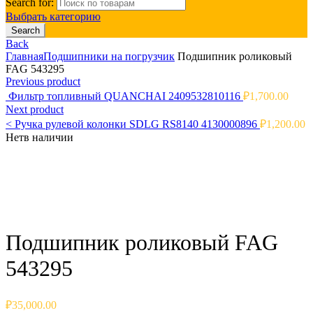
Search for:
Выбрать категорию
Search
Back
Главная
Подшипники на погрузчик
Подшипник роликовый
FAG 543295
Previous product
Фильтр топливный QUANCHAI 2409532810116
₽
1,700.00
Next product
<
Ручка рулевой колонки SDLG RS8140 4130000896
₽
1,200.00
Нет
в наличии
Click to enlarge
Подшипник роликовый FAG
543295
₽
35,000.00