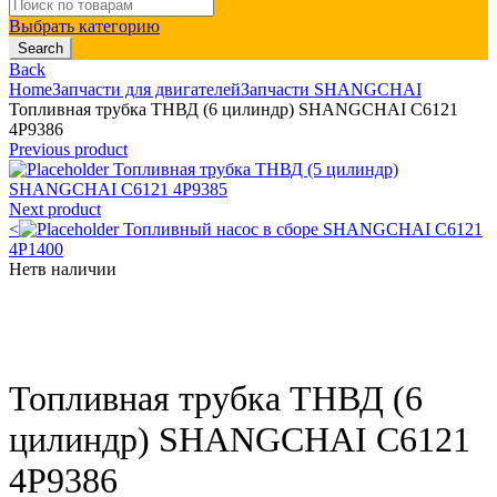
Search
for:
Выбрать категорию
Search
Back
Home
Запчасти для двигателей
Запчасти SHANGCHAI
Топливная трубка ТНВД (6 цилиндр) SHANGCHAI C6121
4P9386
Previous product
Топливная трубка ТНВД (5 цилиндр)
SHANGCHAI C6121 4P9385
Next product
<
Топливный насос в сборе SHANGCHAI C6121
4P1400
Нет
в наличии
Click to enlarge
Топливная трубка ТНВД (6
цилиндр) SHANGCHAI C6121
4P9386