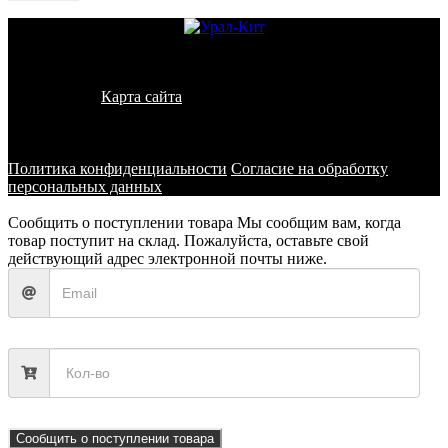
© 2011 - 2026 - УралКит. Запчасти для погрузчиков и
спецтехники
Карта сайта
Информация на сайте носит исключительно
информационный характер и не является публичной офертой,
определяемой положениями ст. 437 ГК РФ
Политика конфиденциальности
Согласие на обработку
персональных данных
Сообщить о поступлении товара
Мы сообщим вам, когда
товар поступит на склад. Пожалуйста, оставьте свой
действующий адрес электронной почты ниже.
Сообщить о поступлении товара