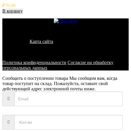
₽
70.00
В корзину
© 2011 - 2026 - УралКит. Запчасти для погрузчиков и
спецтехники
Карта сайта
Информация на сайте носит исключительно
информационный характер и не является публичной офертой,
определяемой положениями ст. 437 ГК РФ
Политика конфиденциальности
Согласие на обработку
персональных данных
Сообщить о поступлении товара
Мы сообщим вам, когда
товар поступит на склад. Пожалуйста, оставьте свой
действующий адрес электронной почты ниже.