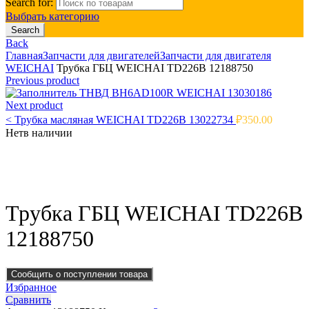
Search for:
Выбрать категорию
Search
Back
Главная
Запчасти для двигателей
Запчасти для двигателя
WEICHAI
Трубка ГБЦ WEICHAI TD226B 12188750
Previous product
ТНВД BH6AD100R WEICHAI 13030186
Next product
<
Трубка масляная WEICHAI TD226B 13022734
₽
350.00
Нет
в наличии
Click to enlarge
Трубка ГБЦ WEICHAI TD226B
12188750
Сообщить о поступлении товара
Избранное
Сравнить