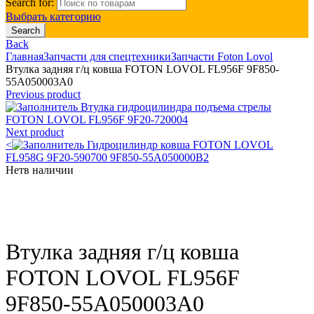
Search for:
Выбрать категорию
Search
Back
Главная
Запчасти для спецтехники
Запчасти Foton Lovol
Втулка задняя г/ц ковша FOTON LOVOL FL956F 9F850-
55A050003A0
Previous product
Втулка гидроцилиндра подъема стрелы
FOTON LOVOL FL956F 9F20-720004
Next product
<
Гидроцилиндр ковша FOTON LOVOL
FL958G 9F20-590700 9F850-55A050000B2
Нет
в наличии
Click to enlarge
Втулка задняя г/ц ковша
FOTON LOVOL FL956F
9F850-55A050003A0