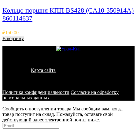
Кольцо поршня КПП BS428 (CA10-350914A)
860114637
₽
150.00
В корзину
© 2011 - 2026 - УралКит. Запчасти для погрузчиков и
спецтехники
Карта сайта
Информация на сайте носит исключительно
информационный характер и не является публичной офертой,
определяемой положениями ст. 437 ГК РФ
Политика конфиденциальности
Согласие на обработку
персональных данных
Сообщить о поступлении товара
Мы сообщим вам, когда
товар поступит на склад. Пожалуйста, оставьте свой
действующий адрес электронной почты ниже.