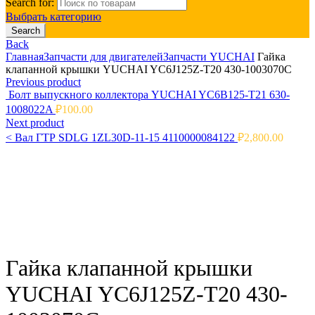
Search for:
Выбрать категорию
Search
Back
Главная
Запчасти для двигателей
Запчасти YUCHAI
Гайка
клапанной крышки YUCHAI YC6J125Z-T20 430-1003070C
Previous product
Болт выпускного коллектора YUCHAI YC6B125-T21 630-
1008022A
₽
100.00
Next product
<
Вал ГТР SDLG 1ZL30D-11-15 4110000084122
₽
2,800.00
Click to enlarge
Гайка клапанной крышки
YUCHAI YC6J125Z-T20 430-