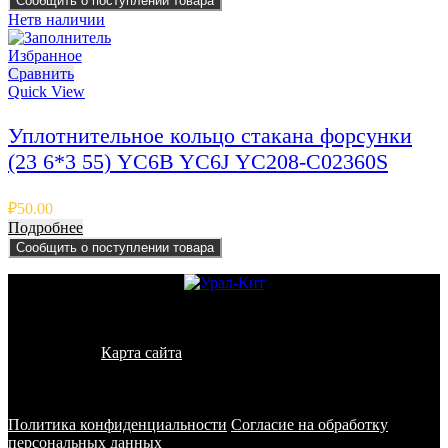
Сообщить о поступлении товара
Нет
в наличии
Избранное
Сравнить
Quick View
Уплотнительное кольцо стакана форсунки
(23 6*3 55) YC6B YC6J YC208-C02360S
₽
50.00
Подробнее
Сообщить о поступлении товара
© 2011 - 2026 - УралКит. Запчасти для погрузчиков и
спецтехники
Карта сайта
Информация на сайте носит исключительно
информационный характер и не является публичной офертой,
определяемой положениями ст. 437 ГК РФ
Политика конфиденциальности
Согласие на обработку
персональных данных