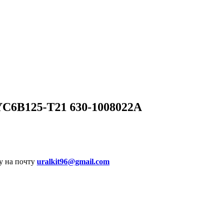
C6B125-T21 630-1008022A
у на почту
uralkit96@gmail.com