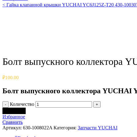
<
Гайка клапанной крышки YUCHAI YC6J125Z-T20 430-1003
Click to enlarge
Болт выпускного коллектора 
₽
100.00
Болт выпускного коллектора YUCHAI Y
Количество
В корзину
Избранное
Сравнить
Артикул:
630-1008022A
Категория:
Запчасти YUCHAI