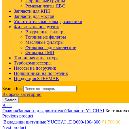
Поршневые группы
Ремкомплекты ДВС
Запчасти для КПП
Запчасти для мостов
Уплотнительные кольца, сальники
Фильтры на погрузчик
Воздушные фильтры
Топливные фильтры
Масляные фильтры
Фильтры гидравлические
Фильтры ГМП
Топливная аппаратура
Турбокомпрессоры
Насосы на погрузчик
Подшипники на погрузчик
Продукция STEEMAK
Search for:
Выбрать категорию
Search
Back
Главная
Запчасти для двигателей
Запчасти YUCHAI
Болт выпус
Previous product
Вкладыши шатунные YUCHAI 1DQ000-1004300
₽
1,700.00
Next product