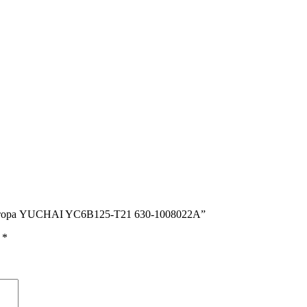
ектора YUCHAI YC6B125-T21 630-1008022A”
ы
*