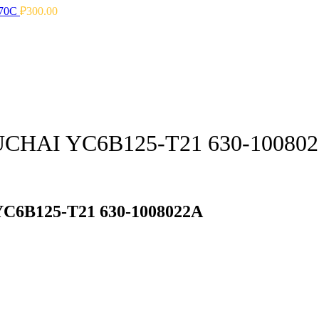
070C
₽
300.00
YUCHAI YC6B125-T21 630-10080
C6B125-T21 630-1008022A