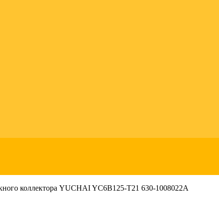
кного коллектора YUCHAI YC6B125-T21 630-1008022A