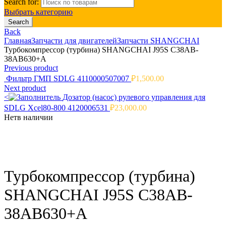
Search for:
Выбрать категорию
Search
Back
Главная
Запчасти для двигателей
Запчасти SHANGCHAI
Турбокомпрессор (турбина) SHANGCHAI J95S C38AB-
38AB630+A
Previous product
Фильтр ГМП SDLG 4110000507007
₽
1,500.00
Next product
<
Дозатор (насос) рулевого управления для
SDLG Xcel80-800 4120006531
₽
23,000.00
Нет
в наличии
Click to enlarge
Турбокомпрессор (турбина)
SHANGCHAI J95S C38AB-
38AB630+A