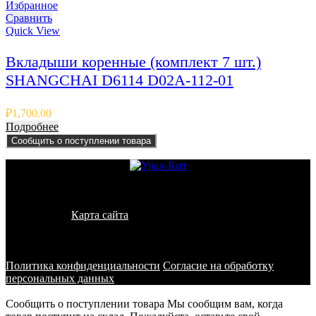
Избранное
Сравнить
Quick View
Вкладыши коренные (комплект 7 шт.)
SHANGCHAI D6114 D02A-112-01
₽
1,700.00
Подробнее
Сообщить о поступлении товара
© 2011 - 2026 - УралКит. Запчасти для погрузчиков и
спецтехники
Карта сайта
Информация на сайте носит исключительно
информационный характер и не является публичной офертой,
определяемой положениями ст. 437 ГК РФ
Политика конфиденциальности
Согласие на обработку
персональных данных
Сообщить о поступлении товара
Мы сообщим вам, когда