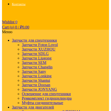
Контакты
Wishlist
0
Cart (
o
)
0
/
₽
0.00
Меню
Запчасти для спецтехники
Запчасти Foton Lovol
Запчасти XUZHOU
Запчасти SDLG
Запчасти Liugong
Запчасти SEM
Запчасти Changlin
Запчасти Sany
Запчасти Lonking
Запчасти Shantui
Запчасти Doosan
Запчасти JONYANG
Освещение для спецтехники
Ремкомплект гидроцилиндра
Муфты соединительные
Запчасти для двигателей